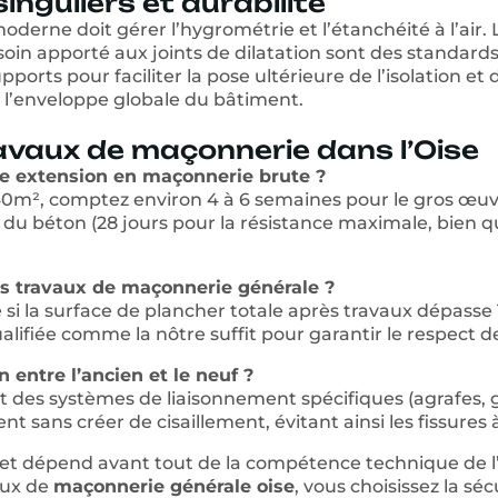
inguliers et durabilité
moderne doit gérer l’hygrométrie et l’étanchéité à l’air.
e soin apporté aux joints de dilatation sont des standar
ports pour faciliter la pose ultérieure de l’isolation et
l’enveloppe globale du bâtiment.
avaux de maçonnerie dans l’Oise
e extension en maçonnerie brute ?
0m², comptez environ 4 à 6 semaines pour le gros œuvr
u béton (28 jours pour la résistance maximale, bien qu
des travaux de maçonnerie générale ?
e si la surface de plancher totale après travaux dépasse
lifiée comme la nôtre suffit pour garantir le respect de
entre l’ancien et le neuf ?
n et des systèmes de liaisonnement spécifiques (agrafes
 sans créer de cisaillement, évitant ainsi les fissures 
ojet dépend avant tout de la compétence technique de l’
aux de
maçonnerie générale oise
, vous choisissez la sé