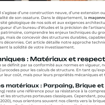
il s’agisse d’une construction neuve, d’une extension o
alité de son ossature. Dans le département, la
maçonner
ersité géologique de nos sols et aux exigences architect
ueur d’un bureau d’études et la précision de l’artisanat
r patrimoine, comprendre les enjeux techniques du gros 
, mais de concevoir des structures durables, capables 
s décennies. Cet article détaille notre approche techn
nt la solidité de votre investissement.
niques : Matériaux et respec
 se définit par sa conformité aux normes en vigueur, 
Eurocodes pour les calculs de structure. En tant qu’ex
 leur coût, mais pour leurs propriétés mécaniques et 
es matériaux : Parpaing, Brique e
g) reste une référence pour sa résistance à la compre
et les structures porteuses classiques. Cependant, pou
), nous orientons souvent nos clients vers la brique al