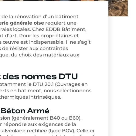
u de la rénovation d’un bâtiment
ie générale oise
requiert une
urales locales. Chez EDDB Bâtiment,
 d’art. Pour les propriétaires et
œuvre est indispensable. Il ne s’agit
de résister aux contraintes
ique, du choix des matériaux aux
t des normes DTU
notamment le DTU 20.1 (Ouvrages en
perts en bâtiment, nous sélectionnons
thermiques intrinsèques.
t Béton Armé
ssion (généralement B40 ou B60),
r répondre aux exigences de la
véolaire rectifiée (type BGV). Celle-ci