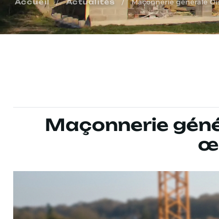
/
/
Accueil
Actualités
Maçonnerie générale Ois
Maçonnerie génér
œ