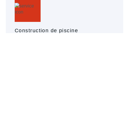
Construction de piscine
Créez la piscine de vos rêves ou réalisez les
aménagements annexes avec nos solutions sur
mesure, conçues pour allier plaisir d'usage,
esthétique, et durabilité.
En savoir plus