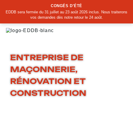
CONGÉS D’ÉTÉ
EDDB sera fermée du 31 juillet au 23 août 2026 inclus. Nous traiterons
vos demandes dès notre retour le 24 août.
ENTREPRISE DE
MAÇONNERIE,
RÉNOVATION ET
CONSTRUCTION
DANS
L’OISE ET LE VAL-D’OISE
DEPUIS PLUS DE 20 ANS