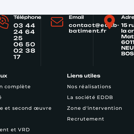
Téléphone
Email
Adr
03 44
contact@eddb-
15 r
batiment.fr
la c
24 64
Mat
25
601
06 50
NEU
02 38
BOS
17
aux
Liens utiles
n complète
Nos réalisations
é
La société EDDB
e et second œuvre
Zone d'intervention
Recrutement
ent et VRD