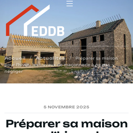
/
/
Accueil
Actualités
Préparer sa maison
pour l’hiver : les travaux de maçonnerie à ne pas
négliger
5 NOVEMBRE 2025
Préparer sa maison