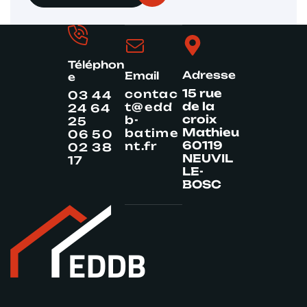
Téléphon
Adresse
Email
e
15 rue
contac
03 44
de la
t@edd
24 64
croix
b-
25
Mathieu
batime
06 50
60119
nt.fr
02 38
NEUVIL
17
LE-
BOSC