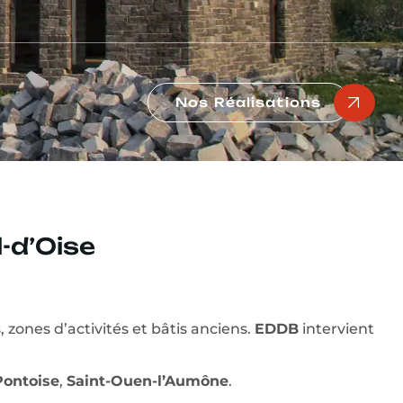
Nos Réalisations
l-d’Oise
 zones d’activités et bâtis anciens.
EDDB
intervient
Pontoise
,
Saint-Ouen-l’Aumône
.