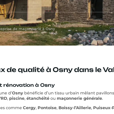
reprise de maçonnerie à Osny
 de qualité à Osny dans le Va
t rénovation à Osny
une d’
Osny
bénéficie d’un tissu urbain mêlant pavillons,
VRD
,
piscine
,
étanchéité
ou
maçonnerie générale
.
ches comme
Cergy
,
Pontoise
,
Boissy-l’Aillerie
,
Puiseux-