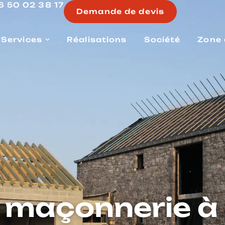
6 50 02 38 17
Demande de devis
Services
Réalisations
Société
Zone 
e maçonnerie à