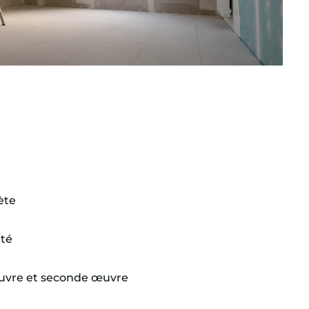
ète
ité
uvre et seconde œuvre