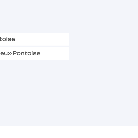
toise
seux-Pontoise